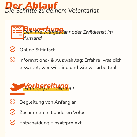
Der Ablauf
Die Schritte zu deinem Volontariat
Bewerbung
Dein Freiwilliges Jahr oder Zivildienst im
Ausland
Online & Einfach
Informations- & Auswahltag: Erfahre, was dich
erwartet, wer wir sind und wie wir arbeiten!
Vorbereitung
Get ready for Take-Off!
Begleitung von Anfang an
Zusammen mit anderen Volos
Entscheidung Einsatzprojekt