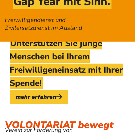
Gap Year mit Sinn.
Freiwilligendienst und
Zivilersatzdienst im Ausland
Unterstützen Sie junge
Menschen bei Ihrem
Freiwilligeneinsatz mit Ihrer
Spende!
mehr erfahren
VOLONTARIAT bewegt
Verein zur Förderung von