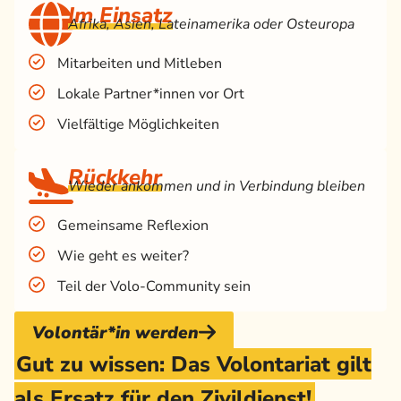
Im Einsatz
Afrika, Asien, Latein­amerika oder Osteuropa
Mitarbeiten und Mitleben
Lokale Partner*innen vor Ort
Vielfältige Möglichkeiten
Rückkehr
Wieder ankommen und in Verbindung bleiben
Gemeinsame Reflexion
Wie geht es weiter?
Teil der Volo-Community sein
Volontär*in werden
Gut zu wissen: Das Volontariat gilt
als Ersatz für den Zivildienst!