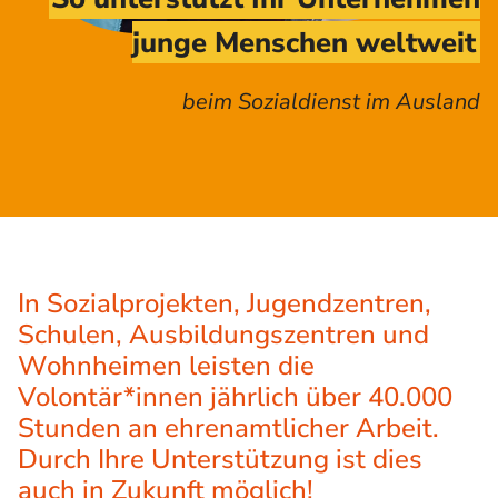
junge Menschen weltweit
beim Sozialdienst im Ausland
In Sozialprojekten, Jugendzentren,
Schulen, Ausbildungszentren und
Wohnheimen leisten die
Volontär*innen jährlich über 40.000
Stunden an ehrenamtlicher Arbeit.
Durch Ihre Unterstützung ist dies
auch in Zukunft möglich!