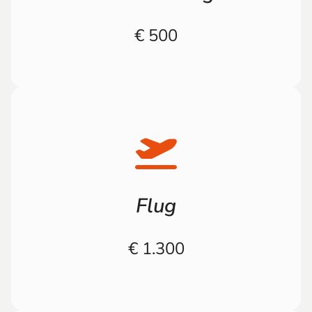
Für den Ernstfall bestens geschützt – eine
€ 500
Spende unterstützen können!
einen Einsatz betragen € 1.300, die Sie mit Ihrer
Flug
durchschnittlichen Reisekosten per Flug oder Bus für
Anreise nach Georgien oder Ecuador? Die
€ 1.300